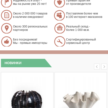
Надежность и опыт -
Прямая гарантия
мы на рынке уже 20 лет!
от производителя
Около 2 000 000 товаров
Поставляем более чем
в наличии ежедневно!
в 100 интернет-магазинов
Около 300 региональных
Реальный склад -
партнеров
более 1 000 кв.м.
Без посредников!
Сертифицированный
Мы - прямые импортеры
сервисный центр
НОВИНКИ